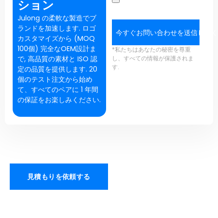
ション
Julong の柔軟な製造でブ
ランドを加速します. ロゴ
今すぐお問い合わせを送信してく
カスタマイズから (MOQ
100個) 完全なOEM設計ま
*私たちはあなたの秘密を尊重
で, 高品質の素材と ISO 認
し、すべての情報が保護されま
す.
定の品質を提供します. 20
個のテスト注文から始め
て、すべてのペアに 1 年間
の保証をお楽しみください.
見積もりを依頼する