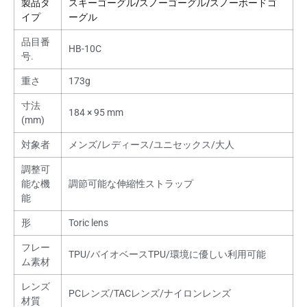
製品タ
スキーゴーグル/スノーゴーグル/スノーボードゴ
イプ
ーグル
品目番
HB-10C
号.
重さ
173g
寸法
184 × 95 mm
(mm)
対象者
メンズ/レディース/ユニセックス/大人
調整可
能な機
調節可能な伸縮性ストラップ
能
形
Toric lens
フレー
TPU/バイオベースTPU/環境に優しい利用可能
ム素材
レンズ
PCレンズ/TACレンズ/ナイロンレンズ
材質