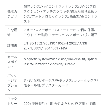
偏光レンズ/ハイコントラクトレンズ/UV400プロ
機能カ
テクション / アンチスクラッチ/優れた曇り止めレ
テゴリ
ンズ/フォトクロミックレンズ/高衝撃/高コントラ
スト
主な用
スキー/スノーボード/スノーモービル/目の保護/
途
アウトドア保護/ファッション/スポーツ/視力矯正
EN ISO 18527/CE ISO 18527-1:2022 / ANSI
証明書
Z87.1/BSCI / ISO14001 / FDA
セール
Magnetic system/Wide vision/Universal fit/Optical
スポイ
insert/Comfortable design/Durable
ント
パッケ
ージオ
きれいな布/ポーチ/EVAボックス/カラーボックス/
プショ
段ボール箱/ブリスターカード
ン
ファク
トリー
200+ 意匠特許 / 151 か月あたりの W 容量 / 1時間