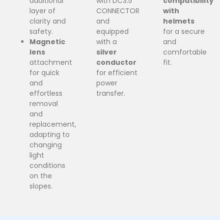
additional
with DC3.5
compatibility
layer of
CONNECTOR
with
clarity and
and
helmets
safety
.
equipped
for a secure
Magnetic
with a
and
lens
silver
comfortable
attachment
conductor
fit
.
for quick
for efficient
and
power
effortless
transfer
.
removal
and
replacement
,
adapting to
changing
light
conditions
on the
slopes
.