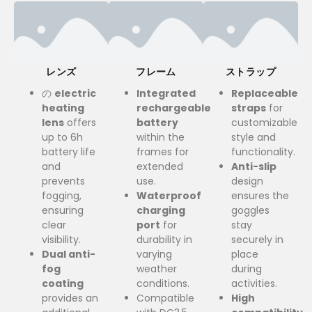
レンズ
フレーム
ストラップ
の
electric
Integrated
Replaceable
heating
rechargeable
straps
for
lens
offers
battery
customizable
up to 6h
within the
style and
battery life
frames for
functionality
.
and
extended
Anti-slip
prevents
use
.
design
fogging
,
Waterproof
ensures the
ensuring
charging
goggles
clear
port
for
stay
visibility
.
durability in
securely in
Dual anti-
varying
place
fog
weather
during
coating
conditions
.
activities
.
provides an
Compatible
High