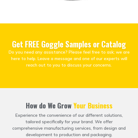
Get FREE Goggle Samples or Catalog
Do you need any assistance
?
Please feel free to ask
;
we are
here to help
.
Leave a message and one of our experts will
reach out to you to discuss your concerns
.
How do We Grow
Your Business
Experience the convenience of our different solutions
,
tailored specifically for your brand
.
We offer
comprehensive manufacturing services
,
from design and
development to production and packaging
.