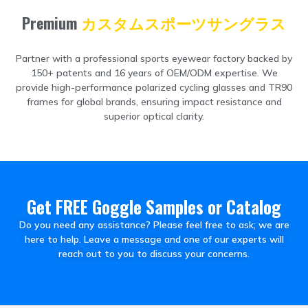
Premium
カスタムスポーツサングラス
Partner with a professional sports eyewear factory backed by
150+
patents and
16
years of OEM/ODM expertise
.
We
provide high-performance polarized cycling glasses and TR90
frames for global brands
,
ensuring impact resistance and
superior optical clarity
.
Get FREE Goggle Samples or Catalog
Do you need any assistance
?
Please feel free to ask
;
we are
here to help
.
Leave a message and one of our experts will
reach out to you to discuss your concerns
.