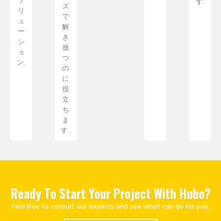
す.
ズ
リ
で
ュ
解
ー
き
シ
放
ョ
つ
ン.
の
に
役
立
ち
ま
す .
Ready To Start Your Project With Hubo
?
Feel free to consult our experts and see what can do for you
.