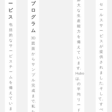
ー
プ
セ
大
ビ
ロ
ー
な
ル
ス
グ
生
ス
産
ラ
包
サ
能
ム
括
ー
力
的
ビ
を
3D
な
ス
備
図
サ
が
え
面
ー
提
て
か
ビ
供
い
ら
ス
さ
ま
サ
チ
れ
す,
ン
ー
ま
Hubo
プ
ム
し
は、
ル
を
た,
の
完
備
そ
平
成
え
し
均
ま
て
て、
リ
で,
い
す
ー
私
ま
べ
ド
た