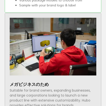
Various package models to choose from
Sample with your brand logo
&
label
メガビジネスのため
Suitable for brand owners
,
expanding businesses
,
and large corporations looking to launch a new
product line with extensive customizability
.
Hubo
provides effective solutions for brands
.