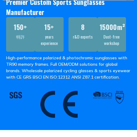
Premier Custom Sports Sunglasses
Manufacturer
150+
15+
8
15000
m²
特許
years
r&
D experts
Dust-free
experience
workshop
High-performance polarized
&
photochromic sunglasses with
TR90 memory frames
.
Full OEM/ODM solutions for global
brands
.
Wholesale polarized cycling glasses
&
sports eyewear
with CE GRS BSCI EN ISO
:12312
ANSI Z87.1 certification
.