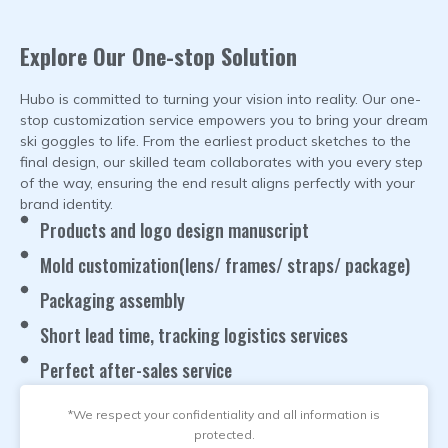
Explore Our One-stop Solution
Hubo is committed to turning your vision into reality
.
Our one-
stop customization service empowers you to bring your dream
ski goggles to life
.
From the earliest product sketches to the
final design
,
our skilled team collaborates with you every step
of the way
,
ensuring the end result aligns perfectly with your
brand identity
.
Products and logo design manuscript
Mold customization
(
lens/ frames/ straps/ package
)
Packaging assembly
Short lead time
,
tracking logistics services
Perfect after-sales service
*
We respect your confidentiality and all information is
protected
.