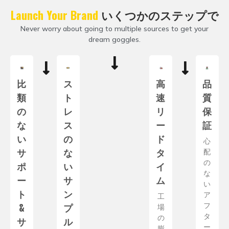
Launch Your Brand
いくつかのステップで
Never worry about going to multiple sources to get your
dream goggles
.
比
ス
高
品
類
ト
速
質
の
レ
リ
保
な
ス
ー
証
い
の
ド
心
サ
な
タ
配
の
ポ
い
イ
な
ー
サ
ム
い
ト
ン
ア
工
&
プ
フ
場
タ
の
サ
ル
ー
膨