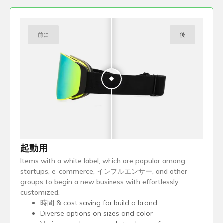
前に
後
起動用
Items with a white label
,
which are popular among
startups
,
e-commerce
, インフルエンサー,
and other
groups to begin a new business with effortlessly
customized
.
時間 &
cost saving for build a brand
Diverse options on sizes and color