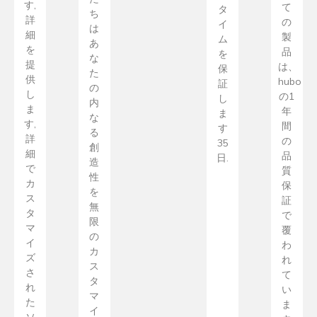
す,
て
タ
ち
詳
の
イ
は
細
製
ム
あ
を
品
を
な
提
は、
保
た
供
hubo
証
の
し
の1
し
内
ま
年
ま
な
す,
間
す
る
詳
の
35
創
細
品
日.
造
で
質
性
カ
保
を
ス
証
無
タ
で
限
マ
覆
の
イ
わ
カ
ズ
れ
ス
さ
て
タ
れ
い
マ
た
ま
イ
ソ