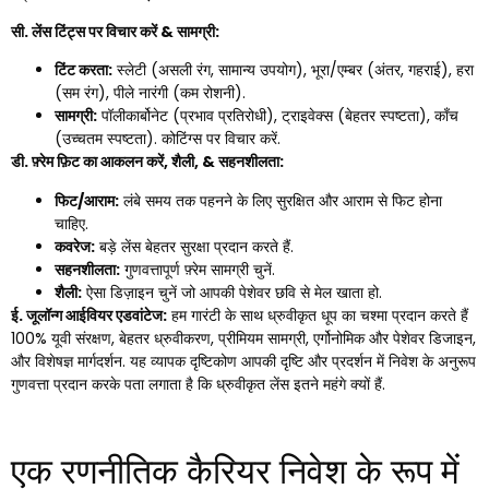
सी. लेंस टिंट्स पर विचार करें & सामग्री:
टिंट करता:
स्लेटी (असली रंग, सामान्य उपयोग), भूरा/एम्बर (अंतर, गहराई), हरा
(सम रंग), पीले नारंगी (कम रोशनी).
सामग्री:
पॉलीकार्बोनेट (प्रभाव प्रतिरोधी), ट्राइवेक्स (बेहतर स्पष्टता), काँच
(उच्चतम स्पष्टता). कोटिंग्स पर विचार करें.
डी. फ़्रेम फ़िट का आकलन करें, शैली, & सहनशीलता:
फिट/आराम:
लंबे समय तक पहनने के लिए सुरक्षित और आराम से फिट होना
चाहिए.
कवरेज:
बड़े लेंस बेहतर सुरक्षा प्रदान करते हैं.
सहनशीलता:
गुणवत्तापूर्ण फ़्रेम सामग्री चुनें.
शैली:
ऐसा डिज़ाइन चुनें जो आपकी पेशेवर छवि से मेल खाता हो.
ई. जूलॉन्ग आईवियर एडवांटेज:
हम गारंटी के साथ ध्रुवीकृत धूप का चश्मा प्रदान करते हैं
100% यूवी संरक्षण, बेहतर ध्रुवीकरण, प्रीमियम सामग्री, एर्गोनोमिक और पेशेवर डिजाइन,
और विशेषज्ञ मार्गदर्शन. यह व्यापक दृष्टिकोण आपकी दृष्टि और प्रदर्शन में निवेश के अनुरूप
गुणवत्ता प्रदान करके पता लगाता है कि ध्रुवीकृत लेंस इतने महंगे क्यों हैं.
एक रणनीतिक कैरियर निवेश के रूप में