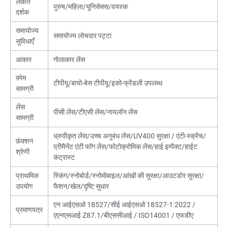
लक्षित
पुरुष/महिला/यूनिसेक्स/वयस्क
दर्शक
समायोज्य
समायोज्य लोचदार पट्टा
सुविधाएँ
आकार
गोलाकार लेंस
फ़्रेम
टीपीयू/बायो-बेस टीपीयू/इको-फ्रेंडली उपलब्ध
सामग्री
लेंस
पीसी लेंस/टीएसी लेंस/नायलॉन लेंस
सामग्री
ध्रुवीकृत लेंस/उच्च अनुबंध लेंस/UV400 सुरक्षा / एंटी-स्क्रैच/
फ़ंक्शन
प्रीमैनेंट एंटी फॉग लेंस/फोटोक्रोमिक लेंस/हाई इम्पैक्ट/हाईट
श्रेणी
कंट्रास्ट
प्राथमिक
स्किंग/स्नोबोर्ड/स्नोमोबाइल/आंखों की सुरक्षा/आउटडोर सुरक्षा/
उपयोग
फैशन/खेल/दृष्टि सुधार
एन आईएसओ 18527/सीई आईएसओ 18527-1:2022 /
प्रमाणपत्र
एएनएसआई Z87.1/बीएससीआई / ISO14001 / एफडीए