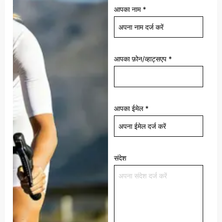
आपका नाम
*
आपका फ़ोन/व्हाट्सएप
*
आपका ईमेल
*
संदेश