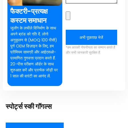
फैक्टरी-प्रत्यक्ष
कस्टम समाधान
जूलोंग के लचीले विनिर्माण के साथ
अपने ब्रांड को गति दें. लोगो
अभी पूछताछ भेजें
अनुकूलन से (MOQ 100 पीसी)
पूर्ण OEM डिज़ाइन के लिए, हम
*हम आपकी गोपनीयता का सम्मान करते हैं
प्रीमियम सामग्री और आईएसओ-
और सभी जानकारी सुरक्षित हैं.
प्रमाणित गुणवत्ता प्रदान करते हैं.
20-पीस परीक्षण ऑर्डर के साथ
शुरुआत करें और प्रत्येक जोड़ी पर
1 साल की वारंटी का आनंद लें.
स्पोर्ट्स स्की गॉगल्स