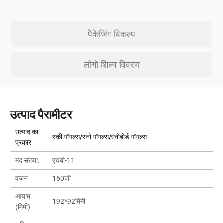
पैकेजिंग विकल्प
लोगो शिल्प विवरण
उत्पाद पैरामीटर
उत्पाद का
स्की गॉगल्स/स्नो गॉगल्स/स्नोबोर्ड गॉगल्स
प्रकार
मद संख्या.
एचबी-11
वज़न
160जी
आयाम
192*92मिमी
(मिमी)