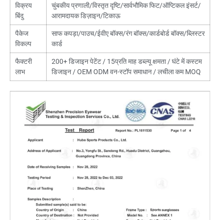
विक्रय
चुंबकीय प्रणाली/विस्तृत दृष्टि/सार्वभौमिक फिट/ऑप्टिकल इंसर्ट/
बिंदु
आरामदायक डिज़ाइन/टिकाऊ
पैकेज
साफ कपड़ा/पाउच/ईवीए बॉक्स/रंग बॉक्स/कार्डबोर्ड बॉक्स/ब्लिस्टर
विकल्प
कार्ड
फैक्टरी
200+ डिजाइन पेटेंट / 15प्रति माह डब्ल्यू क्षमता / घंटे में कस्टम
लाभ
डिजाइन / OEM ODM वन-स्टॉप समाधान / लचीला कम MOQ