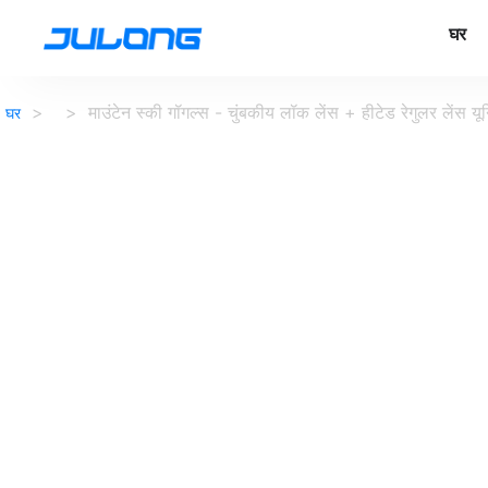
घर
>
>
माउंटेन स्की गॉगल्स - चुंबकीय लॉक लेंस + हीटेड रेगुलर लेंस यू
घर