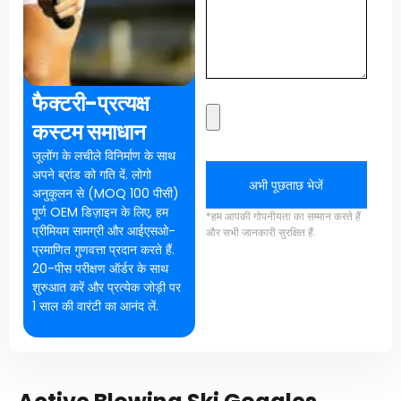
फैक्टरी-प्रत्यक्ष
कस्टम समाधान
जूलोंग के लचीले विनिर्माण के साथ
अपने ब्रांड को गति दें. लोगो
अभी पूछताछ भेजें
अनुकूलन से (MOQ 100 पीसी)
पूर्ण OEM डिज़ाइन के लिए, हम
*हम आपकी गोपनीयता का सम्मान करते हैं
प्रीमियम सामग्री और आईएसओ-
और सभी जानकारी सुरक्षित हैं.
प्रमाणित गुणवत्ता प्रदान करते हैं.
20-पीस परीक्षण ऑर्डर के साथ
शुरुआत करें और प्रत्येक जोड़ी पर
1 साल की वारंटी का आनंद लें.