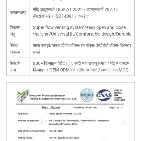
सीई आईएसओ 18527-1:2022 / एएनएसआई Z87.1/
प्रमाणपत्र
बीएससीआई / ISO14001 / एफडीए
विक्रय
Super flow venting system/easy open and close
बिंदु
the lens /Universal fit/Comfortable design/Durable
पैकेज
साफ कपड़ा/पाउच/ईवीए बॉक्स/रंग बॉक्स/कार्डबोर्ड बॉक्स/ब्लिस्टर
विकल्प
कार्ड
फैक्टरी
200+ डिजाइन पेटेंट / 15प्रति माह डब्ल्यू क्षमता / घंटे में कस्टम
लाभ
डिजाइन / OEM ODM वन-स्टॉप समाधान / लचीला कम MOQ