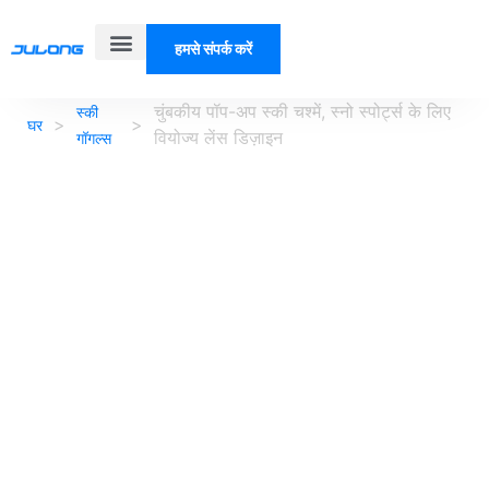
हमसे संपर्क करें
हमारे बारे में
चुंबकीय पॉप-अप स्की चश्में, स्नो स्पोर्ट्स के लिए
स्की
>
>
घर
वियोज्य लेंस डिज़ाइन
गॉगल्स