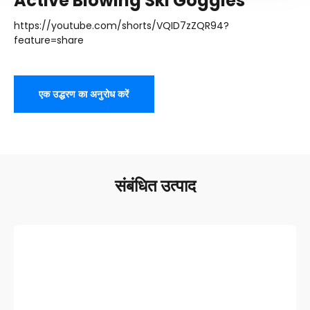
Active Blowing Ski Goggles
https
://
youtube.com/shorts/VQID7zZQR94
?
feature=share
एक उद्धरण का अनुरोध करें
संबंधित उत्पाद