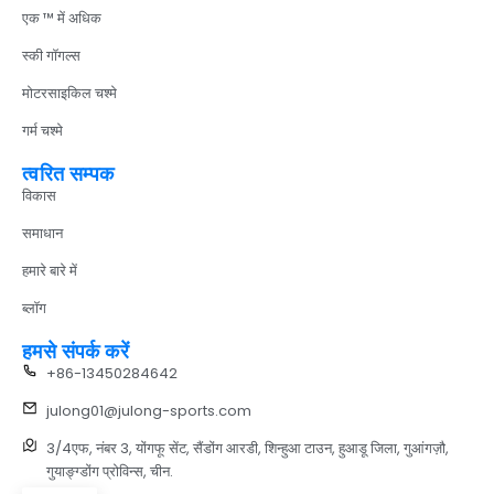
एक ™ में अधिक
स्की गॉगल्स
मोटरसाइकिल चश्मे
गर्म चश्मे
त्वरित सम्पक
विकास
समाधान
हमारे बारे में
ब्लॉग
हमसे संपर्क करें
+86-13450284642
julong01@julong-sports.com
3/4एफ, नंबर 3, योंगफू सेंट, सैंडोंग आरडी, शिन्हुआ टाउन, हुआडू जिला, गुआंगज़ौ,
गुयाङ्ग्डोंग प्रोविन्स, चीन.