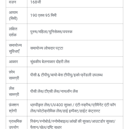
वज़न
168जी
आयाम
190 एक्स 95 मिमी
(मिमी)
लक्षित
पुरुष/महिला/यूनिसेक्स/वयस्क
दर्शक
समायोज्य
समायोज्य लोचदार पट्टा
सुविधाएँ
आकार
चुंबकीय बेलनाकार दोहरी लेंस
फ़्रेम
पीसी & टीपीयू/बायो-बेस टीपीयू/इको-फ्रेंडली उपलब्ध
सामग्री
लेंस
पीसी लेंस/टीएसी लेंस/नायलॉन लेंस
सामग्री
फ़ंक्शन
ध्रुवीकृत लेंस/UV400 सुरक्षा / एंटी-स्क्रैच/प्रीमैनेंट एंटी फॉग
श्रेणी
लेंस/फोटोक्रोमिक लेंस/हाई इम्पैक्ट/हाईट कंट्रास्ट
प्राथमिक
स्किंग/स्नोबोर्ड/स्नोमोबाइल/आंखों की सुरक्षा/आउटडोर सुरक्षा/
उपयोग
फैशन/खेल/दृष्टि सुधार