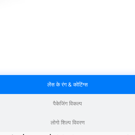
लेंस के रंग & कोटिंग्स
पैकेजिंग विकल्प
लोगो शिल्प विवरण