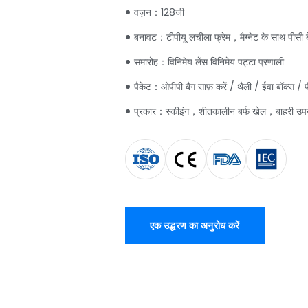
वज़न：128जी
बनावट：टीपीयू लचीला फ्रेम，मैग्नेट के साथ पीसी ब
समारोह：विनिमेय लेंस विनिमेय पट्टा प्रणाली
पैकेट：ओपीपी बैग साफ़ करें / थैली / ईवा बॉक्स / 
प्रकार：स्कीइंग，शीतकालीन बर्फ खेल，बाहरी उप
एक उद्धरण का अनुरोध करें