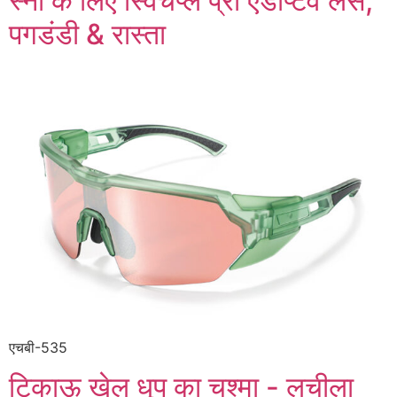
स्नो के लिए स्विचप्ले प्रो एडेप्टिव लेंस,
पगडंडी & रास्ता
एचबी-535
टिकाऊ खेल धूप का चश्मा - लचीला