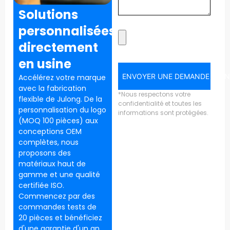
Solutions
personnalisées
directement
en usine
ENVOYER UNE DEMANDE MAI
Accélérez votre marque
avec la fabrication
*Nous respectons votre
flexible de Julong. De la
confidentialité et toutes les
personnalisation du logo
informations sont protégées.
(MOQ 100 pièces) aux
conceptions OEM
complètes, nous
proposons des
matériaux haut de
gamme et une qualité
certifiée ISO.
Commencez par des
commandes tests de
20 pièces et bénéficiez
d'une garantie d'un an