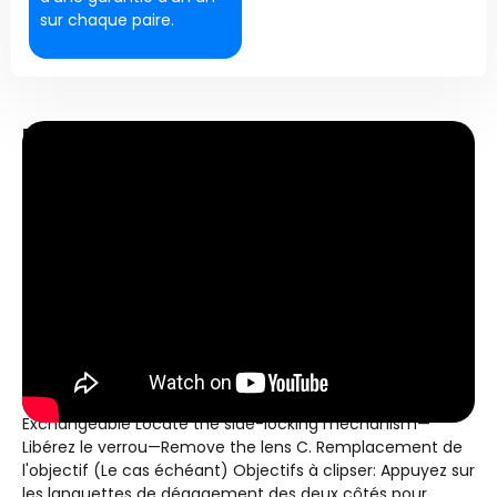
sur chaque paire.
Lunettes de ski à verres
cylindriques chauffants
UN. Résistant &
Adjusting Clean Lenses
: Utilisez le chiffon
antistatique inclus pour éliminer les empreintes digitales
ou les débris. Ordonnance de port: Mettez d'abord votre
casque, puis fixez la sangle du masque à l'extérieur du
casque. Ajustez pour un ajustement parfait (mais pas
serré) ajuster. Ajustement de la plaquette nasale:
Personnalisez la position de la plaquette nasale pour
garantir une étanchéité sans espace contre votre visage
(empêche la neige de pénétrer). B.
Clip on Lens
Exchangeable Locate the side-locking mechanism
—
Libérez le verrou—
Remove the lens C
. Remplacement de
l'objectif (Le cas échéant) Objectifs à clipser: Appuyez sur
les languettes de dégagement des deux côtés pour