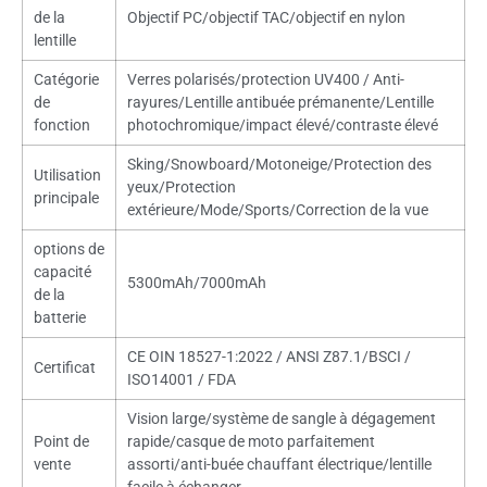
de la
Objectif PC/objectif TAC/objectif en nylon
lentille
Catégorie
Verres polarisés/protection UV400 / Anti-
de
rayures/Lentille antibuée prémanente/Lentille
fonction
photochromique/impact élevé/contraste élevé
Sking/Snowboard/Motoneige/Protection des
Utilisation
yeux/Protection
principale
extérieure/Mode/Sports/Correction de la vue
options de
capacité
5300
mAh/7000mAh
de la
batterie
CE OIN 18527-1:2022 / ANSI Z87.1/BSCI /
Certificat
ISO14001 / FDA
Vision large/système de sangle à dégagement
Point de
rapide/casque de moto parfaitement
vente
assorti/anti-buée chauffant électrique/lentille