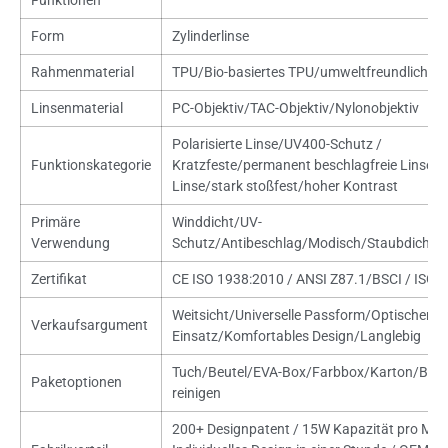
Funktionen
Form
Zylinderlinse
Rahmenmaterial
TPU/Bio-basiertes TPU/umweltfreundlich erh
Linsenmaterial
PC-Objektiv/TAC-Objektiv/Nylonobjektiv
Polarisierte Linse/UV400-Schutz /
Funktionskategorie
Kratzfeste/permanent beschlagfreie Linse
Linse/stark stoßfest/hoher Kontrast
Primäre
Winddicht/UV-
Verwendung
Schutz/Antibeschlag/Modisch/Staubdicht/
Zertifikat
CE ISO 1938:2010 / ANSI Z87.1/BSCI / ISO1
Weitsicht/Universelle Passform/Optischer
Verkaufsargument
Einsatz/Komfortables Design/Langlebig
Tuch/Beutel/EVA-Box/Farbbox/Karton/Blist
Paketoptionen
reinigen
200+ Designpatent / 15W Kapazität pro Mon