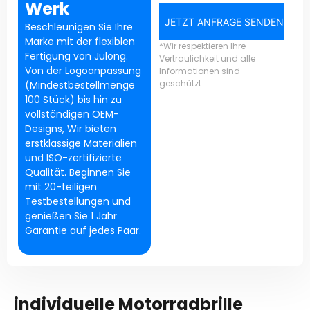
Werk
JETZT ANFRAGE SENDEN
Beschleunigen Sie Ihre
Marke mit der flexiblen
*Wir respektieren Ihre
Fertigung von Julong.
Vertraulichkeit und alle
Von der Logoanpassung
Informationen sind
geschützt.
(Mindestbestellmenge
100 Stück) bis hin zu
vollständigen OEM-
Designs, Wir bieten
erstklassige Materialien
und ISO-zertifizierte
Qualität. Beginnen Sie
mit 20-teiligen
Testbestellungen und
genießen Sie 1 Jahr
Garantie auf jedes Paar.
individuelle Motorradbrille