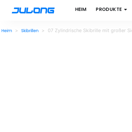
HEIM
PRODUKTE
>
>
07 Zylindrische Skibrille mit großer S
Heim
Skibrillen