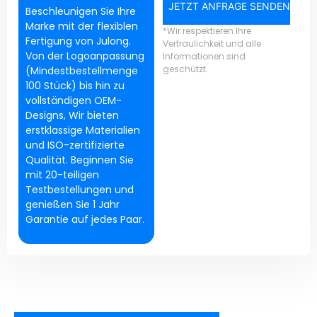
JETZT ANFRAGE SENDEN
Beschleunigen Sie Ihre
Marke mit der flexiblen
*Wir respektieren Ihre
Fertigung von Julong.
Vertraulichkeit und alle
Von der Logoanpassung
Informationen sind
geschützt.
(Mindestbestellmenge
100 Stück) bis hin zu
vollständigen OEM-
Designs, Wir bieten
erstklassige Materialien
und ISO-zertifizierte
Qualität. Beginnen Sie
mit 20-teiligen
Testbestellungen und
genießen Sie 1 Jahr
Garantie auf jedes Paar.