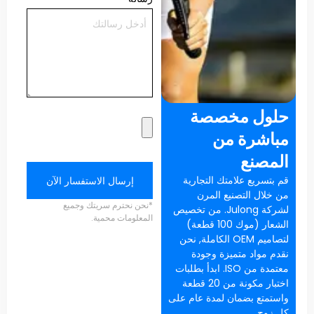
حلول مخصصة
مباشرة من
المصنع
قم بتسريع علامتك التجارية
إرسال الاستفسار الآن
من خلال التصنيع المرن
*نحن نحترم سريتك وجميع
لشركة Julong. من تخصيص
المعلومات محمية.
الشعار (موك 100 قطعة)
لتصاميم OEM الكاملة, نحن
نقدم مواد متميزة وجودة
معتمدة من ISO. ابدأ بطلبات
اختبار مكونة من 20 قطعة
واستمتع بضمان لمدة عام على
كل زوج.