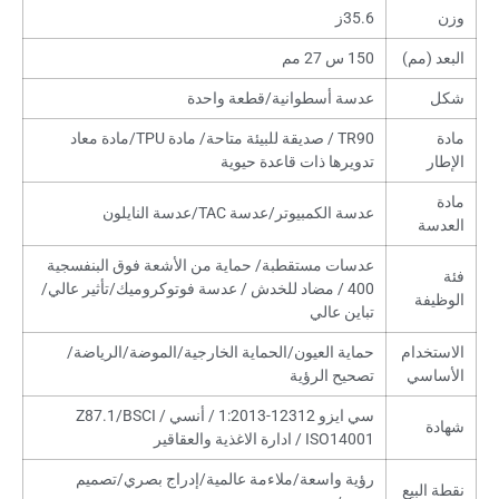
وزن
35.6ز
البعد (مم)
150 س 27 مم
شكل
عدسة أسطوانية/قطعة واحدة
مادة
TR90 / صديقة للبيئة متاحة/ مادة TPU/مادة معاد
الإطار
تدويرها ذات قاعدة حيوية
مادة
عدسة الكمبيوتر/عدسة TAC/عدسة النايلون
العدسة
عدسات مستقطبة/ حماية من الأشعة فوق البنفسجية
فئة
400 / مضاد للخدش / عدسة فوتوكروميك/تأثير عالي/
الوظيفة
تباين عالي
الاستخدام
حماية العيون/الحماية الخارجية/الموضة/الرياضة/
الأساسي
تصحيح الرؤية
سي ايزو 12312-1:2013 / أنسي Z87.1/BSCI /
شهادة
ISO14001 / ادارة الاغذية والعقاقير
رؤية واسعة/ملاءمة عالمية/إدراج بصري/تصميم
نقطة البيع