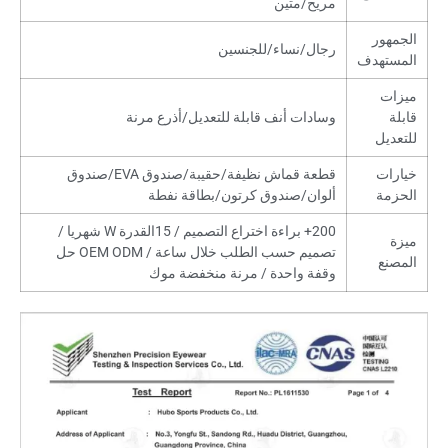
مريح/متين
الجمهور
رجال/نساء/للجنسين
المستهدف
ميزات
قابلة
وسادات أنف قابلة للتعديل/أذرع مرنة
للتعديل
خيارات
قطعة قماش نظيفة/حقيبة/صندوق EVA/صندوق
الحزمة
ألوان/صندوق كرتون/بطاقة نفطة
200+ براءة اختراع التصميم / 15القدرة W شهريا /
ميزة
تصميم حسب الطلب خلال ساعة / OEM ODM حل
المصنع
وقفة واحدة / مرنة منخفضة موك